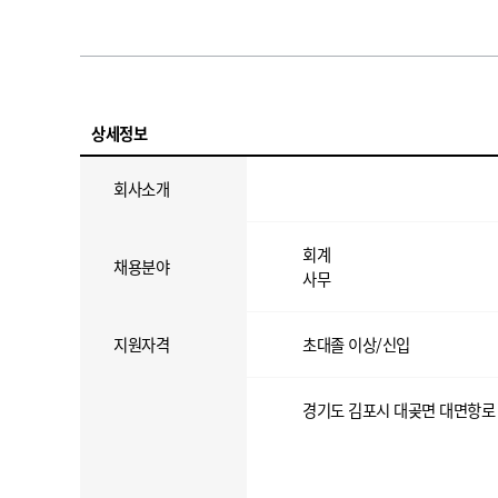
상세정보
회사소개
회계
채용분야
사무
지원자격
초대졸 이상/신입
경기도 김포시 대곶면 대면항로 2