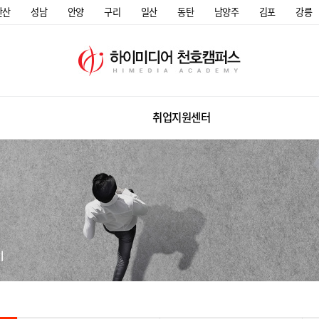
안산
성남
안양
구리
일산
동탄
남양주
김포
강릉
취업지원센터
미