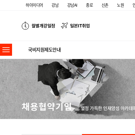
하이미디어
강남
강남AI
종로
신촌
노원
국비지원제도안내
채용협약기업
열정 가득한 인재양성 아카데