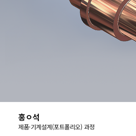
홍ㅇ석
제품·기계설계(포트폴리오) 과정