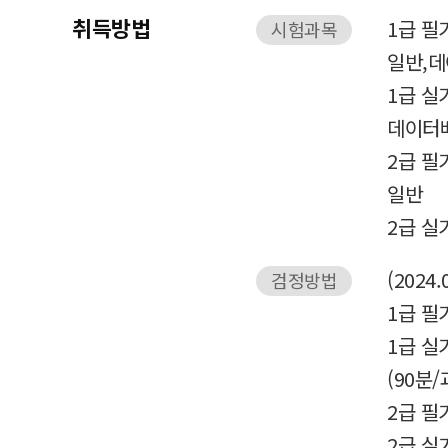
취득방법
1급 필
시험과목
일반,
1급 실
데이터
2급 필
일반
2급 실
(2024.
검정방법
1급 필기
1급 실
(90분/
2급 필기
2급 실