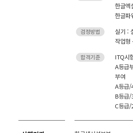
한글엑셀
한글파
실기 :
검정방법
작업형 
ITQ시
합격기준
A등급부
부여
A등급/4
B등급/3
C등급/2