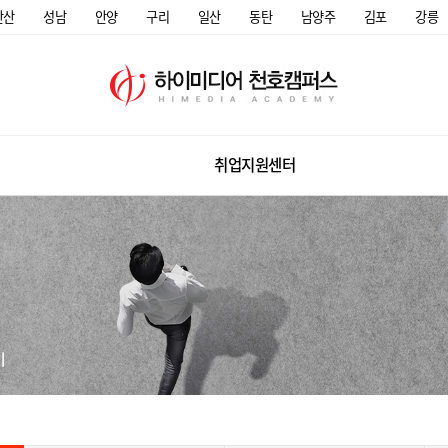
안산
성남
안양
구리
일산
동탄
남양주
김포
강릉
취업지원센터
미