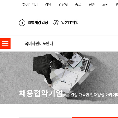
하이미디어
강남
강남AI
종로
신촌
노원
국비지원제도안내
채용협약기업
열정 가득한 인재양성 아카데