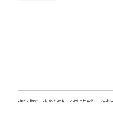
서비스 이용약관
|
개인정보취급방침
|
이메일 무단수집거부
|
교습과정및