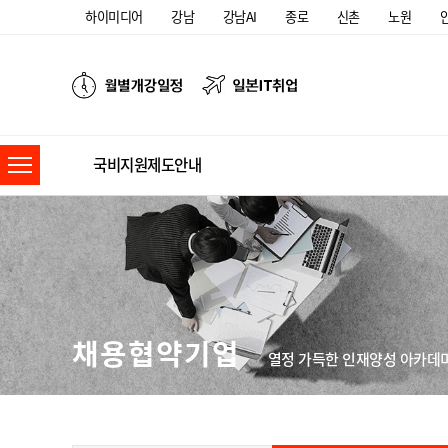
하이미디어
강남
강남AI
종로
신촌
노원
국비지원제도안내
채용협약기업
열정 가득한 인재양성 아카데