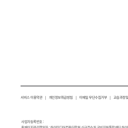
서비스 이용약관
|
개인정보취급방침
|
이메일 무단수집거부
|
교습과정및
사업자등록번호 :
홈페이지관리책임자 : 하이미디어컴퓨터학원,신규접수처,국비지원통합센터,하