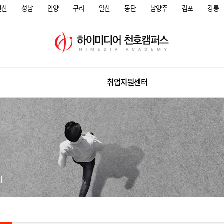
안산
성남
안양
구리
일산
동탄
남양주
김포
강릉
취업지원센터
미