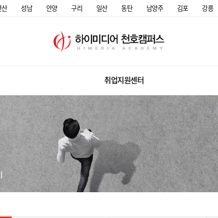
안산
성남
안양
구리
일산
동탄
남양주
김포
강릉
취업지원센터
미