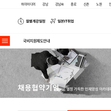
하이미디어
강남
강남AI
종로
신촌
노원
국비지원제도안내
채용협약기업
열정 가득한 인재양성 아카데