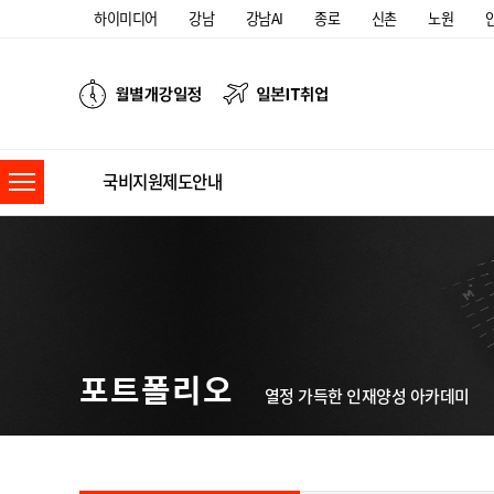
하이미디어
강남
강남AI
종로
신촌
노원
국비지원제도안내
포트폴리오
열정 가득한 인재양성 아카데미