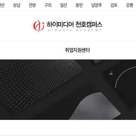
안산
성남
안양
구리
일산
동탄
남양주
김포
강릉
취업지원센터